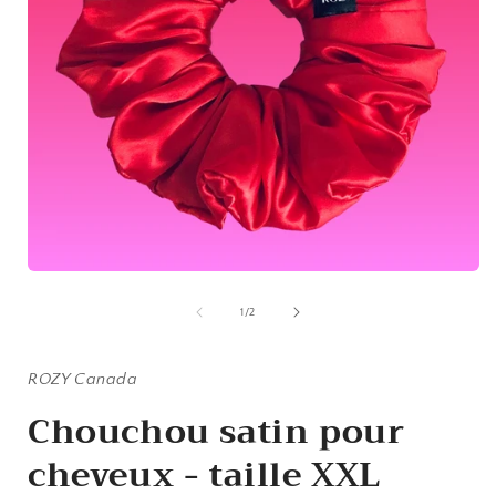
Ouvrir
O
le
l
média
de
1
/
2
1
dans
une
fenêtre
ROZY Canada
f
modale
Chouchou satin pour
cheveux - taille XXL