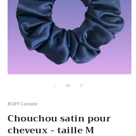
Ouvrir
O
le
l
média
de
1
/
2
1
dans
une
fenêtre
ROZY Canada
f
modale
Chouchou satin pour
cheveux - taille M