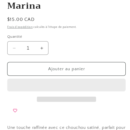
Marina
Prix
$15.00 CAD
habituel
Frais d'expédition
calculés à l'étape de paiement.
Quantité
Réduire
Augmenter
la
la
quantité
quantité
de
de
Ajouter au panier
Chouchou
Chouchou
satin
satin
pour
pour
cheveux
cheveux
-
-
taille
taille
M
M
Marina
Marina
Une touche raffinée avec ce chouchou satiné, parfait pour